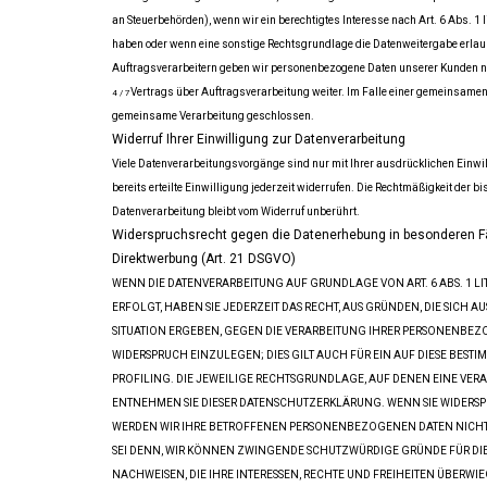
an Steuerbehörden), wenn wir ein berechtigtes Interesse nach Art. 6 Abs. 1 
haben oder wenn eine sonstige Rechtsgrundlage die Datenweitergabe erlau
Auftragsverarbeitern geben wir personenbezogene Daten unserer Kunden nu
Vertrags über Auftragsverarbeitung weiter. Im Falle einer gemeinsamen
4 / 7
gemeinsame Verarbeitung geschlossen.
Widerruf Ihrer Einwilligung zur Datenverarbeitung
Viele Datenverarbeitungsvorgänge sind nur mit Ihrer ausdrücklichen Einwil
bereits erteilte Einwilligung jederzeit widerrufen. Die Rechtmäßigkeit der b
Datenverarbeitung bleibt vom Widerruf unberührt.
Widerspruchsrecht gegen die Datenerhebung in besonderen F
Direktwerbung (Art. 21 DSGVO)
WENN DIE DATENVERARBEITUNG AUF GRUNDLAGE VON ART. 6 ABS. 1 LIT
ERFOLGT, HABEN SIE JEDERZEIT DAS RECHT, AUS GRÜNDEN, DIE SICH A
SITUATION ERGEBEN, GEGEN DIE VERARBEITUNG IHRER PERSONENBE
WIDERSPRUCH EINZULEGEN; DIES GILT AUCH FÜR EIN AUF DIESE BEST
PROFILING. DIE JEWEILIGE RECHTSGRUNDLAGE, AUF DENEN EINE VER
ENTNEHMEN SIE DIESER DATENSCHUTZERKLÄRUNG. WENN SIE WIDERSP
WERDEN WIR IHRE BETROFFENEN PERSONENBEZOGENEN DATEN NICHT 
SEI DENN, WIR KÖNNEN ZWINGENDE SCHUTZWÜRDIGE GRÜNDE FÜR DI
NACHWEISEN, DIE IHRE INTERESSEN, RECHTE UND FREIHEITEN ÜBERWIE