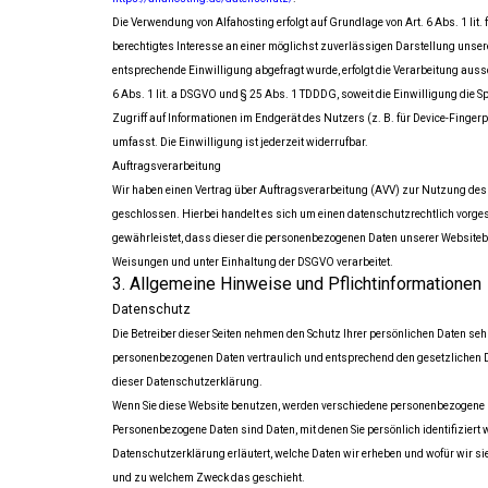
Die Verwendung von Alfahosting erfolgt auf Grundlage von Art. 6 Abs. 1 lit.
berechtigtes Interesse an einer möglichst zuverlässigen Darstellung unsere
entsprechende Einwilligung abgefragt wurde, erfolgt die Verarbeitung auss
6 Abs. 1 lit. a DSGVO und § 25 Abs. 1 TDDDG, soweit die Einwilligung die S
Zugriff auf Informationen im Endgerät des Nutzers (z. B. für Device-Finge
umfasst. Die Einwilligung ist jederzeit widerrufbar.
Auftragsverarbeitung
Wir haben einen Vertrag über Auftragsverarbeitung (AVV) zur Nutzung de
geschlossen. Hierbei handelt es sich um einen datenschutzrechtlich vorges
gewährleistet, dass dieser die personenbezogenen Daten unserer Website
Weisungen und unter Einhaltung der DSGVO verarbeitet.
3. Allgemeine Hinweise und Pflichtinformationen
Datenschutz
Die Betreiber dieser Seiten nehmen den Schutz Ihrer persönlichen Daten seh
personenbezogenen Daten vertraulich und entsprechend den gesetzlichen 
dieser Datenschutzerklärung.
Wenn Sie diese Website benutzen, werden verschiedene personenbezogene 
Personenbezogene Daten sind Daten, mit denen Sie persönlich identifiziert 
Datenschutzerklärung erläutert, welche Daten wir erheben und wofür wir sie 
und zu welchem Zweck das geschieht.