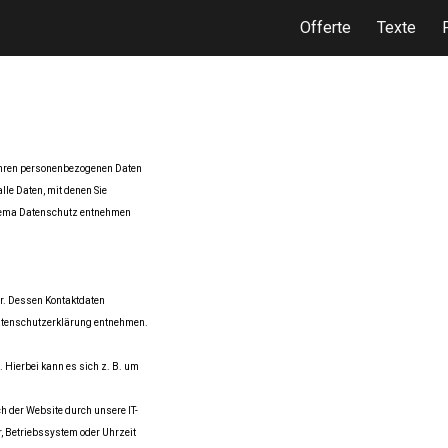
Offerte
Texte
ip to main content
Skip to navigat
 Ihren personenbezogenen Daten
le Daten, mit denen Sie
Thema Datenschutz entnehmen
er. Dessen Kontaktdaten
 Datenschutzerklärung entnehmen.
 Hierbei kann es sich z. B. um
 der Website durch unsere IT-
r, Betriebssystem oder Uhrzeit