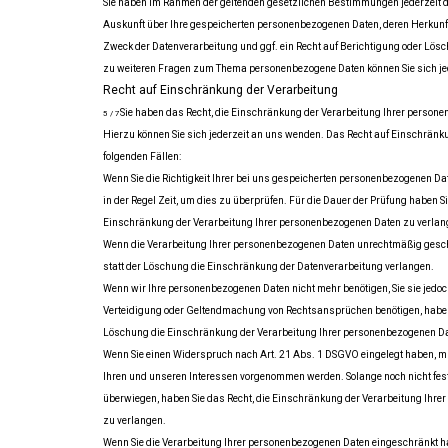
Sie haben im Rahmen der geltenden gesetzlichen Bestimmungen jederzeit da
Auskunft über Ihre gespeicherten personenbezogenen Daten, deren Herkun
Zweck der Datenverarbeitung und ggf. ein Recht auf Berichtigung oder Lös
zu weiteren Fragen zum Thema personenbezogene Daten können Sie sich je
Recht auf Einschränkung der Verarbeitung
Sie haben das Recht, die Einschränkung der Verarbeitung Ihrer person
5 / 7
Hierzu können Sie sich jederzeit an uns wenden. Das Recht auf Einschränku
folgenden Fällen:
Wenn Sie die Richtigkeit Ihrer bei uns gespeicherten personenbezogenen Dat
in der Regel Zeit, um dies zu überprüfen. Für die Dauer der Prüfung haben Si
Einschränkung der Verarbeitung Ihrer personenbezogenen Daten zu verlan
Wenn die Verarbeitung Ihrer personenbezogenen Daten unrechtmäßig gesch
statt der Löschung die Einschränkung der Datenverarbeitung verlangen.
Wenn wir Ihre personenbezogenen Daten nicht mehr benötigen, Sie sie jedo
Verteidigung oder Geltendmachung von Rechtsansprüchen benötigen, haben S
Löschung die Einschränkung der Verarbeitung Ihrer personenbezogenen Da
Wenn Sie einen Widerspruch nach Art. 21 Abs. 1 DSGVO eingelegt haben,
Ihren und unseren Interessen vorgenommen werden. Solange noch nicht fes
überwiegen, haben Sie das Recht, die Einschränkung der Verarbeitung Ihr
zu verlangen.
Wenn Sie die Verarbeitung Ihrer personenbezogenen Daten eingeschränkt ha