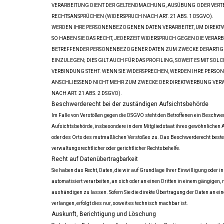
VERARBEITUNG DIENT DER GELTENDMACHUNG, AUSÜBUNG ODER VERT
RECHTSANSPRÜCHEN (WIDERSPRUCH NACH ART. 21 ABS. 1 DSGVO).
WERDEN IHRE PERSONENBEZOGENEN DATEN VERARBEITET, UM DIREKT
SO HABEN SIE DAS RECHT, JEDERZEIT WIDERSPRUCH GEGEN DIE VERARB
BETREFFENDER PERSONENBEZOGENER DATEN ZUM ZWECKE DERARTI
EINZULEGEN; DIES GILT AUCH FÜR DAS PROFILING, SOWEIT ES MIT SO
VERBINDUNG STEHT. WENN SIE WIDERSPRECHEN, WERDEN IHRE PERS
ANSCHLIESSEND NICHT MEHR ZUM ZWECKE DER DIREKTWERBUNG VER
NACH ART. 21 ABS. 2 DSGVO).
Beschwerderecht bei der zuständigen Aufsichtsbehörde
Im Falle von Verstößen gegen die DSGVO steht den Betroffenen ein Beschwer
Aufsichtsbehörde, insbesondere in dem Mitgliedstaat ihres gewöhnlichen A
oder des Orts des mutmaßlichen Verstoßes zu. Das Beschwerderecht beste
verwaltungsrechtlicher oder gerichtlicher Rechtsbehelfe.
Recht auf Datenübertragbarkeit
Sie haben das Recht, Daten, die wir auf Grundlage Ihrer Einwilligung oder in
automatisiert verarbeiten, an sich oder an einen Dritten in einem gängige
aushändigen zu lassen. Sofern Sie die direkte Übertragung der Daten an ei
verlangen, erfolgt dies nur, soweit es technisch machbar ist.
Auskunft, Berichtigung und Löschung