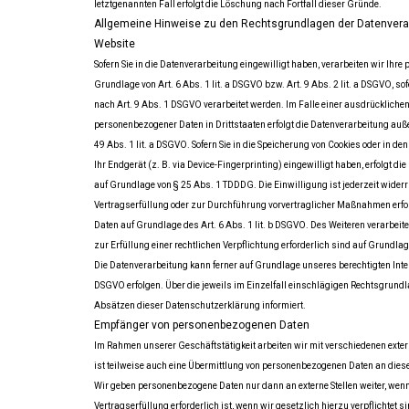
letztgenannten Fall erfolgt die Löschung nach Fortfall dieser Gründe.
Allgemeine Hinweise zu den Rechtsgrundlagen der Datenverar
Website
Sofern Sie in die Datenverarbeitung eingewilligt haben, verarbeiten wir Ih
Grundlage von Art. 6 Abs. 1 lit. a DSGVO bzw. Art. 9 Abs. 2 lit. a DSGVO, s
nach Art. 9 Abs. 1 DSGVO verarbeitet werden. Im Falle einer ausdrückliche
personenbezogener Daten in Drittstaaten erfolgt die Datenverarbeitung au
49 Abs. 1 lit. a DSGVO. Sofern Sie in die Speicherung von Cookies oder in den
Ihr Endgerät (z. B. via Device-Fingerprinting) eingewilligt haben, erfolgt d
auf Grundlage von § 25 Abs. 1 TDDDG. Die Einwilligung ist jederzeit widerru
Vertragserfüllung oder zur Durchführung vorvertraglicher Maßnahmen erford
Daten auf Grundlage des Art. 6 Abs. 1 lit. b DSGVO. Des Weiteren verarbeite
zur Erfüllung einer rechtlichen Verpflichtung erforderlich sind auf Grundlage
Die Datenverarbeitung kann ferner auf Grundlage unseres berechtigten Intere
DSGVO erfolgen. Über die jeweils im Einzelfall einschlägigen Rechtsgrundl
Absätzen dieser Datenschutzerklärung informiert.
Empfänger von personenbezogenen Daten
Im Rahmen unserer Geschäftstätigkeit arbeiten wir mit verschiedenen ext
ist teilweise auch eine Übermittlung von personenbezogenen Daten an diese e
Wir geben personenbezogene Daten nur dann an externe Stellen weiter, wen
Vertragserfüllung erforderlich ist, wenn wir gesetzlich hierzu verpflichtet s