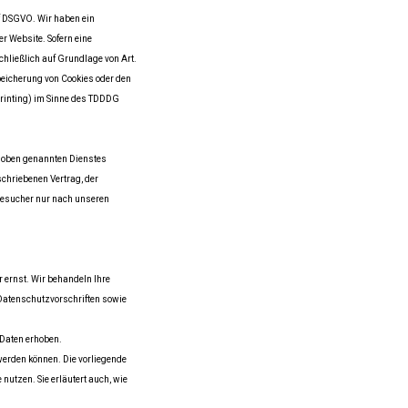
 f DSGVO. Wir haben ein
r Website. Sofern eine
chließlich auf Grundlage von Art.
peicherung von Cookies oder den
rprinting) im Sinne des TDDDG
s oben genannten Dienstes
chriebenen Vertrag, der
besucher nur nach unseren
r ernst. Wir behandeln Ihre
Datenschutzvorschriften sowie
Daten erhoben.
werden können. Die vorliegende
nutzen. Sie erläutert auch, wie