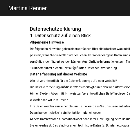
Martina Renner
Sk
Datenschutzerklärung
1. Datenschutz auf einen Blick
Allgemeine Hinweise
Die folgenden Hinweise geben einen einfachen Überblick darüber, was mit
passiert, wenn Sie diese Website besuchen. Personenbezogene Daten sind al
persönlich identifiziert werden können. Ausführliche Informationen zum 
Sie unserer unter diesem Text aufgeführten Datenschutzerklärung.
Datenerfassung auf dieser Website
Wer ist verantwortlich für die Datenerfassung auf dieser Website?
Die Datenverarbeitung auf dieser Website erfolgt durch den Websitebetreib
können Sie dem Abschnitt „Hinweis zur Verantwortlichen Stelle“ in dieser
Wie erfassen wir Ihre Daten?
Ihre Daten werden zum einen dadurch erhoben, dass Sie uns diese mitteilen.
Daten handeln, die Sie in ein Kontaktformular eingeben.
Andere Daten werden automatisch oder nach Ihrer Einwilligung beim Besuch
Systeme erfasst. Das sind vor allem technische Daten (z. B. Internetbrowse