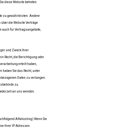
Sie diese Website betreten.
ite zu gewährleisten. Andere
 über die Website Verträge
n auch für Vertragsangebote,
nger und Zweck Ihrer
n Recht, die Berichtigung oder
erarbeitung erteilt haben,
m haben Sie das Recht, unter
nbezogenen Daten zu verlangen.
tsbehörde zu.
ederzeit an uns wenden.
achfolgend Alfahosting) Wenn Sie
ve Ihrer IP-Adressen.