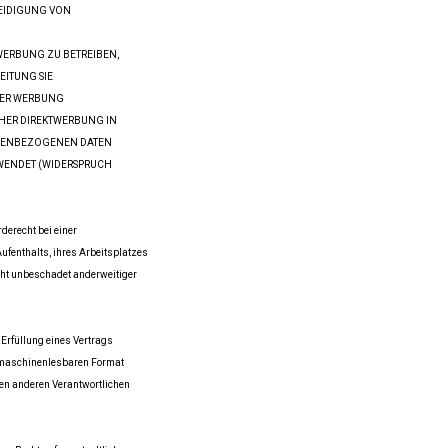
EIDIGUNG VON
WERBUNG ZU BETREIBEN,
EITUNG SIE
GER WERBUNG
LCHER DIREKTWERBUNG IN
ONENBEZOGENEN DATEN
WENDET (WIDERSPRUCH
derecht bei einer
ufenthalts, ihres Arbeitsplatzes
ht unbeschadet anderweitiger
 Erfüllung eines Vertrags
n, maschinenlesbaren Format
nen anderen Verantwortlichen