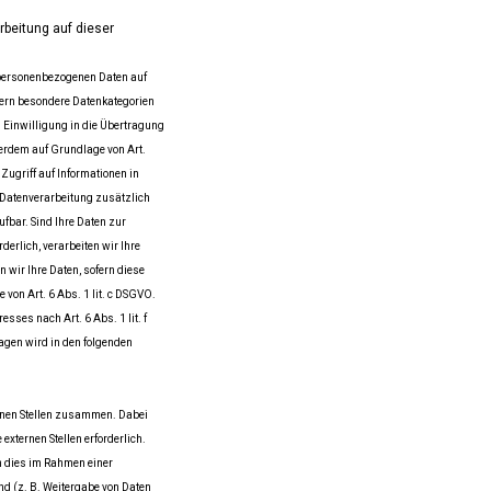
beitung auf dieser
re personenbezogenen Daten auf
ofern besondere Datenkategorien
n Einwilligung in die Übertragung
ßerdem auf Grundlage von Art.
 Zugriff auf Informationen in
ie Datenverarbeitung zusätzlich
fbar. Sind Ihre Daten zur
erlich, verarbeiten wir Ihre
n wir Ihre Daten, sofern diese
 von Art. 6 Abs. 1 lit. c DSGVO.
sses nach Art. 6 Abs. 1 lit. f
agen wird in den folgenden
ernen Stellen zusammen. Dabei
xternen Stellen erforderlich.
n dies im Rahmen einer
ind (z. B. Weitergabe von Daten