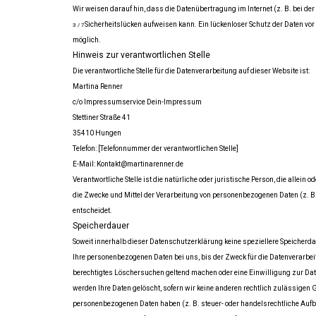
Wir weisen darauf hin, dass die Datenübertragung im Internet (z. B. bei de
Sicherheitslücken aufweisen kann. Ein lückenloser Schutz der Daten vor d
3 / 7
möglich.
Hinweis zur verantwortlichen Stelle
Die verantwortliche Stelle für die Datenverarbeitung auf dieser Website ist:
Martina Renner
c/o Impressumservice Dein-Impressum
Stettiner Straße 41
35410 Hungen
Telefon: [Telefonnummer der verantwortlichen Stelle]
E-Mail: Kontakt@martinarenner.de
Verantwortliche Stelle ist die natürliche oder juristische Person, die allei
die Zwecke und Mittel der Verarbeitung von personenbezogenen Daten (z. B
entscheidet.
Speicherdauer
Soweit innerhalb dieser Datenschutzerklärung keine speziellere Speicherd
Ihre personenbezogenen Daten bei uns, bis der Zweck für die Datenverarbeit
berechtigtes Löschersuchen geltend machen oder eine Einwilligung zur Dat
werden Ihre Daten gelöscht, sofern wir keine anderen rechtlich zulässigen 
personenbezogenen Daten haben (z. B. steuer- oder handelsrechtliche Auf