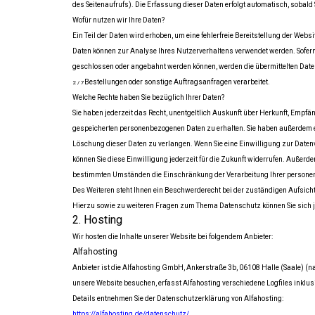
des Seitenaufrufs). Die Erfassung dieser Daten erfolgt automatisch, sobald 
Wofür nutzen wir Ihre Daten?
Ein Teil der Daten wird erhoben, um eine fehlerfreie Bereitstellung der Webs
Daten können zur Analyse Ihres Nutzerverhaltens verwendet werden. Sofern
geschlossen oder angebahnt werden können, werden die übermittelten Date
Bestellungen oder sonstige Auftragsanfragen verarbeitet.
2 / 7
Welche Rechte haben Sie bezüglich Ihrer Daten?
Sie haben jederzeit das Recht, unentgeltlich Auskunft über Herkunft, Empfä
gespeicherten personenbezogenen Daten zu erhalten. Sie haben außerdem ei
Löschung dieser Daten zu verlangen. Wenn Sie eine Einwilligung zur Datenv
können Sie diese Einwilligung jederzeit für die Zukunft widerrufen. Außerde
bestimmten Umständen die Einschränkung der Verarbeitung Ihrer persone
Des Weiteren steht Ihnen ein Beschwerderecht bei der zuständigen Aufsich
Hierzu sowie zu weiteren Fragen zum Thema Datenschutz können Sie sich j
2. Hosting
Wir hosten die Inhalte unserer Website bei folgendem Anbieter:
Alfahosting
Anbieter ist die Alfahosting GmbH, Ankerstraße 3b, 06108 Halle (Saale) (n
unsere Website besuchen, erfasst Alfahosting verschiedene Logfiles inklusi
Details entnehmen Sie der Datenschutzerklärung von Alfahosting:
https://alfahosting.de/datenschutz/
.