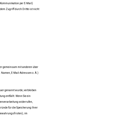
r Kommunikation per E-Mail)
em Zugriff durch Dritte ist nicht
n oder gemeinsam mit anderen über
. Namen, E-Mail-Adressen o. Ä.)
auer genannt wurde, verbleiben
ung entfällt. Wenn Sie ein
enverarbeitung widerrufen,
Gründe für die Speicherung Ihrer
bewahrungsfristen); im