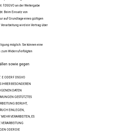
lit. f DSGVO an der Weitergabe
bt. Beim Einsatz von
r auf Grundlage eines gültigen
 Verarbeitung wird ein Vertrag über
ligung möglich. Sie können eine
is zum Widerruf erfolgten
ällen sowie gegen
. E ODER F DSGVO
US IHRER BESONDEREN
ZOGENEN DATEN
IMMUNGEN GESTÜTZTES
ARBEITUNG BERUHT,
RUCH EINLEGEN,
MEHR VERARBEITEN, ES
E VERARBEITUNG
GEN ODER DIE