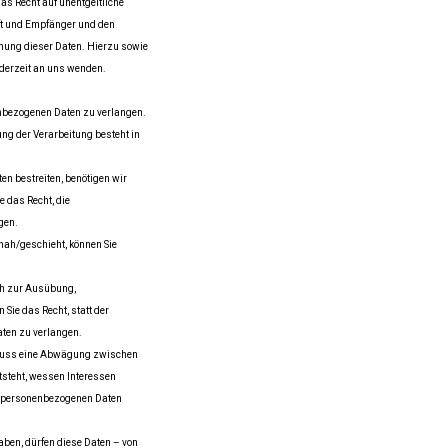
s Recht auf unentgeltliche
ft und Empfänger und den
chung dieser Daten. Hierzu sowie
derzeit an uns wenden.
enbezogenen Daten zu verlangen.
ng der Verarbeitung besteht in
en bestreiten, benötigen wir
e das Recht, die
gen.
ah/geschieht, können Sie
ch zur Ausübung,
ie das Recht, statt der
ten zu verlangen.
 muss eine Abwägung zwischen
tsteht, wessen Interessen
er personenbezogenen Daten
ben, dürfen diese Daten – von